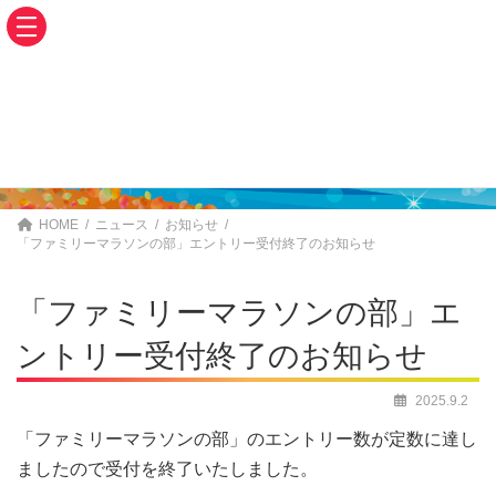
コ
ナ
ン
ビ
テ
ゲ
ン
ー
ツ
シ
ニュース
へ
ョ
ス
ン
キ
に
NEWS
ッ
移
プ
動
HOME
ニュース
お知らせ
「ファミリーマラソンの部」エントリー受付終了のお知らせ
「ファミリーマラソンの部」エ
ントリー受付終了のお知らせ
2025.9.2
「ファミリーマラソンの部」のエントリー数が定数に達し
ましたので受付を終了いたしました。